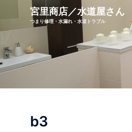
コ
宮里商店／水道屋さん
ン
つまり修理・水漏れ・水道トラブル
テ
ン
ツ
へ
ス
キ
ッ
プ
b3