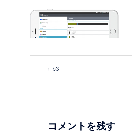
投
b3
稿
ナ
ビ
ゲ
コメントを残す
ー